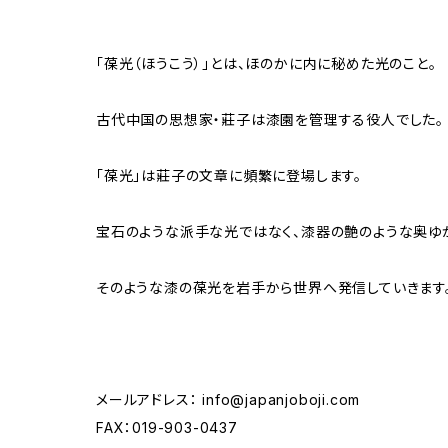
「葆光（ほうこう）」とは、ほのかに内に秘めた光のこと。
古代中国の思想家・莊子は漆園を管理する役人でした。
「葆光」は莊子の文章に頻繁に登場します。
宝石のような派手な光ではなく、漆器の艶のような奥ゆ
そのような漆の葆光を岩手から世界へ発信していきます
メールアドレス：
info@japanjoboji.com
FAX：019-903-0437