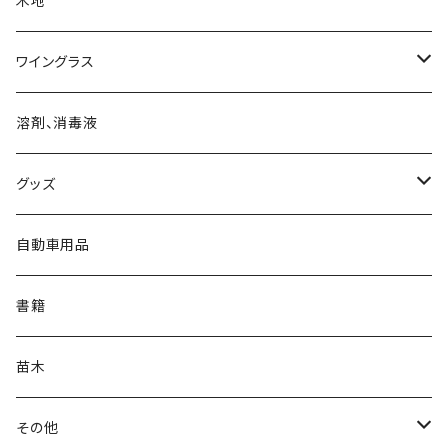
木地
透漆
ワイングラス
黒呂色漆
ワイングラス
溶剤、消毒液
朱漆
グッズ
白漆
マスク
自動車用品
バッジ
書籍
バッグ
苗木
ステンレスボトル
その他