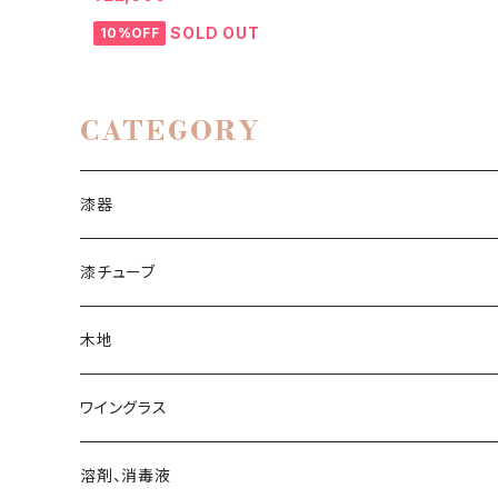
SOLD OUT
10%OFF
CATEGORY
漆器
漆チューブ
生漆
木地
透漆
ワイングラス
黒呂色漆
ワイングラス
溶剤、消毒液