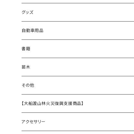
朱漆
グッズ
白漆
マスク
自動車用品
バッジ
書籍
バッグ
苗木
ステンレスボトル
その他
うるし茶
【大船渡山林火災復興支援商品】
アクセサリー