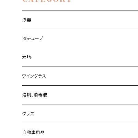
漆器
漆チューブ
生漆
木地
透漆
ワイングラス
黒呂色漆
ワイングラス
溶剤、消毒液
朱漆
グッズ
白漆
マスク
自動車用品