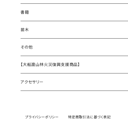
バッジ
書籍
バッグ
苗木
ステンレスボトル
その他
うるし茶
【大船渡山林火災復興支援商品】
アクセサリー
プライバシーポリシー
特定商取引法に基づく表記