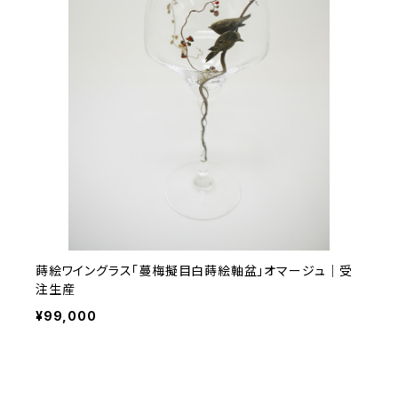
蒔絵ワイングラス「蔓梅擬目白蒔絵軸盆」オマージュ｜受
注生産
¥99,000