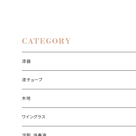
CATEGORY
漆器
漆チューブ
生漆
木地
透漆
ワイングラス
黒呂色漆
ワイングラス
溶剤、消毒液