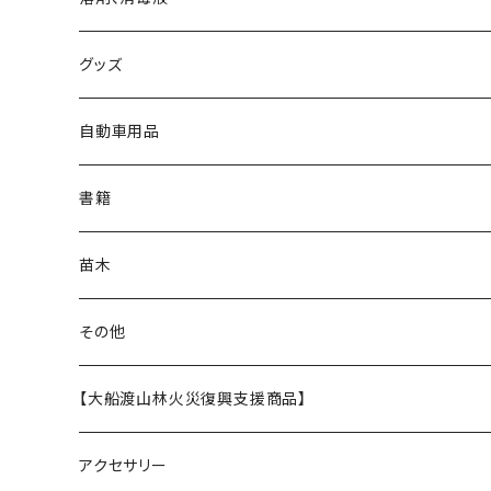
朱漆
グッズ
白漆
マスク
自動車用品
バッジ
書籍
バッグ
苗木
ステンレスボトル
その他
うるし茶
【大船渡山林火災復興支援商品】
アクセサリー