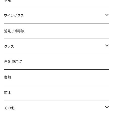
木地
透漆
ワイングラス
黒呂色漆
ワイングラス
溶剤、消毒液
朱漆
グッズ
白漆
マスク
自動車用品
バッジ
書籍
バッグ
苗木
ステンレスボトル
その他