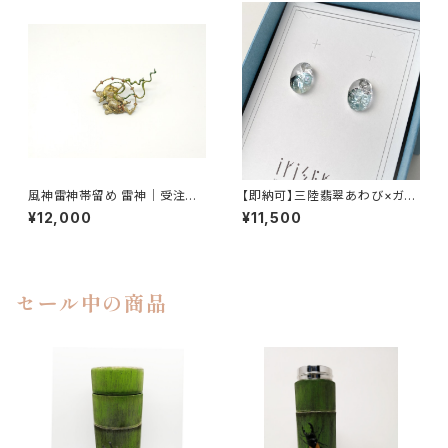
風神雷神帯留め 雷神｜受注生
【即納可】三陸翡翠あわび×ガラ
産
ス iriser awase namima イ
¥12,000
¥11,500
ヤリング
セール中の商品