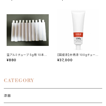
空アルミチューブ 5g用 10本セ
【国産漆】弁柄漆 100gチューブ
ット｜漆・絵具の小分け保管用
｜金継ぎ・漆芸用
¥880
¥37,000
CATEGORY
漆器