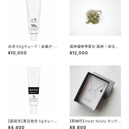
白漆 50gチューブ｜金継ぎ・漆
風神雷神帯留め 風神｜受注生
芸用 中国産
産
¥10,000
¥12,000
【国産漆】黒呂色漆 5gチューブ
【即納可】iriser fululu ネックレ
｜上塗り・漆芸用
ス ガラスアクセサリー
¥4,400
¥8,800