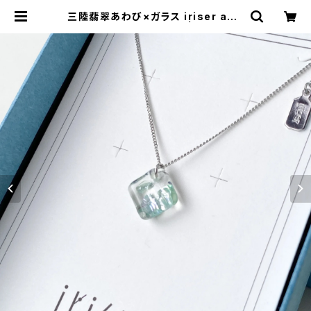
三陸翡翠あわび×ガラス iriser awa
se nagisa ネックレス | 松沢漆工
房 漆、金継ぎ材料、漆器などの通販
ショップ