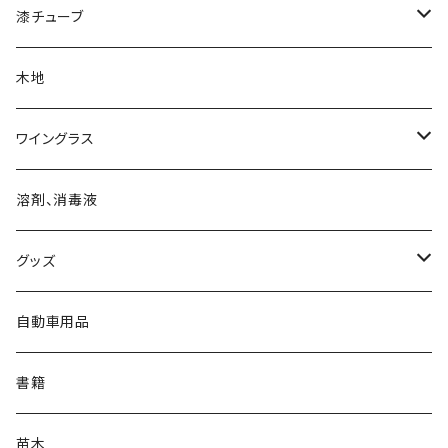
漆チューブ
生漆
木地
透漆
ワイングラス
黒呂色漆
ワイングラス
溶剤、消毒液
朱漆
グッズ
白漆
マスク
自動車用品
バッジ
書籍
バッグ
苗木