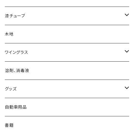
漆チューブ
生漆
木地
透漆
ワイングラス
黒呂色漆
ワイングラス
溶剤、消毒液
朱漆
グッズ
白漆
マスク
自動車用品
バッジ
書籍