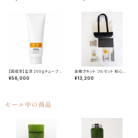
【国産漆】生漆 200gチューブ｜
金継ぎキット フルセット 初心者
金継ぎ・漆芸用
向け 道具一式23点 手順書付き
¥56,000
¥13,200
セール中の商品