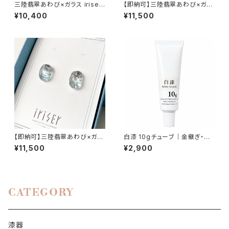
三陸翡翠あわび×ガラス iriser
【即納可】三陸翡翠あわび×ガラ
awase namima ネックレス
ス iriser awase namima イ
¥10,400
¥11,500
ヤリング
【即納可】三陸翡翠あわび×ガラ
白漆 10gチューブ｜金継ぎ・漆
ス iriser awase namima ピ
芸用 中国産
¥11,500
¥2,900
アス
CATEGORY
漆器