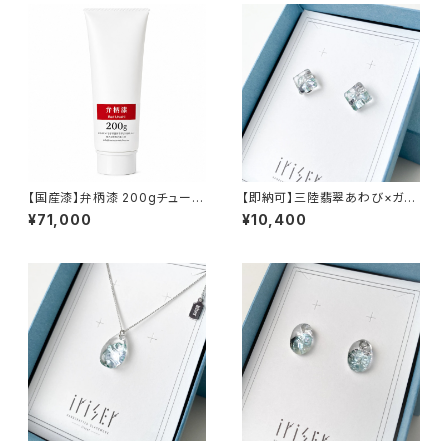
【国産漆】弁柄漆 200gチューブ
【即納可】三陸翡翠あわび×ガラ
｜金継ぎ・漆芸用
ス iriser awase nagisa イヤ
¥71,000
¥10,400
リング