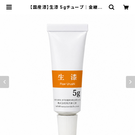
【国産漆】生漆 5gチューブ｜金継ぎ・
漆芸用 | 松沢漆工房 漆、金継ぎ材
料、漆器などの通販ショップ