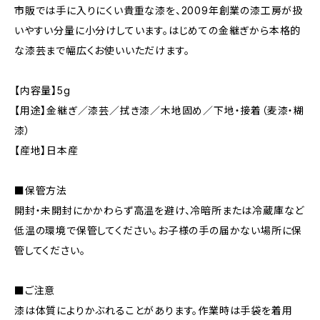
市販では手に入りにくい貴重な漆を、2009年創業の漆工房が扱
いやすい分量に小分けしています。はじめての金継ぎから本格的
な漆芸まで幅広くお使いいただけます。
【内容量】5g
【用途】金継ぎ／漆芸／拭き漆／木地固め／下地・接着（麦漆・糊
漆）
【産地】日本産
■保管方法
開封・未開封にかかわらず高温を避け、冷暗所または冷蔵庫など
低温の環境で保管してください。お子様の手の届かない場所に保
管してください。
■ご注意
漆は体質によりかぶれることがあります。作業時は手袋を着用